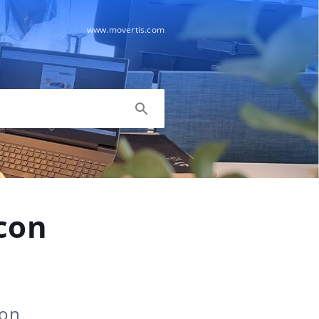
www.movertis.com
con
con