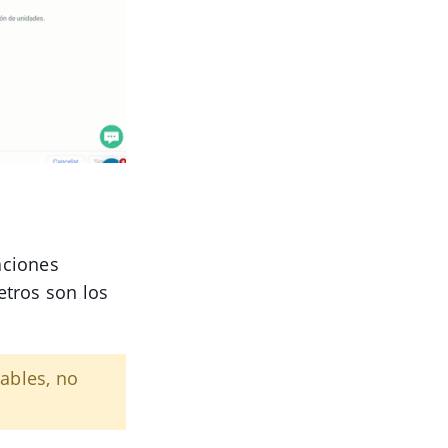
caciones
etros son los
ables, no