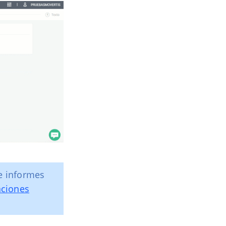
e informes
aciones