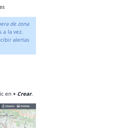
nes
uera de zona
 a la vez.
cibir alertas
lic en
+
Crear
.