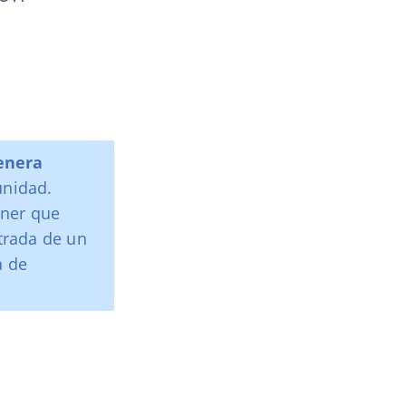
enera
unidad.
ener que
trada de un
a de