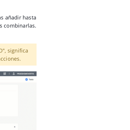
ás añadir hasta
as combinarlas.
", significa
acciones.