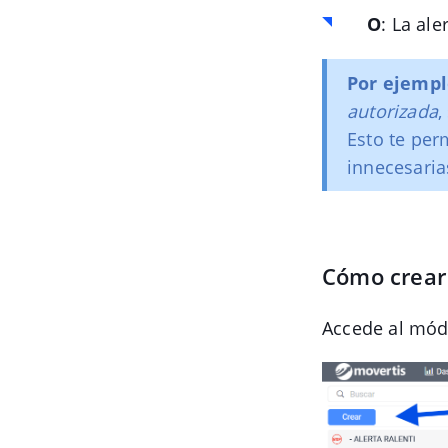
O
: La al
Por ejemp
autorizada
,
Esto te per
innecesaria
Cómo crear 
Accede al mó