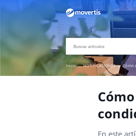
Inicio
→
NOTIFICACIONES
→
Cómo c
Cómo 
condi
En este art