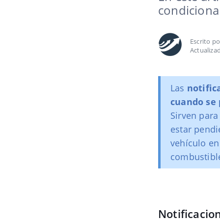
condiciona
Escrito p
Actualiza
Las
notific
cuando se
Sirven para
estar pendi
vehículo en
combustible
Notificaci