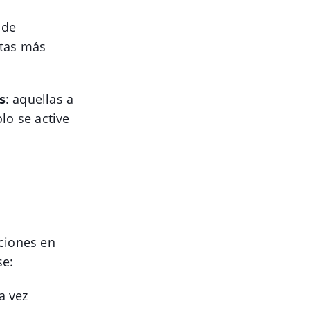
 de
rtas más
s
: aquellas a
lo se active
iciones en
se:
a vez