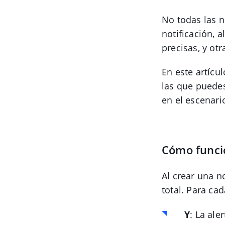
No todas las n
notificación, 
precisas, y otr
En este artícu
las que puedes
en el escenari
Cómo funci
Al crear una n
total. Para ca
Y
: La ale