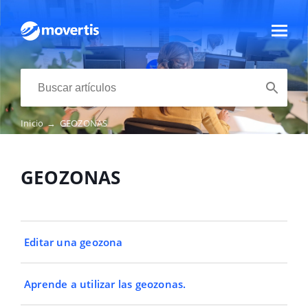
Inicio
→
GEOZONAS
GEOZONAS
Editar una geozona
Aprende a utilizar las geozonas.