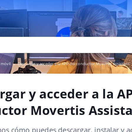
P móvil
→
Descargar y acceder a la APP del conductor Movertis Assistant
rgar y acceder a la A
ctor Movertis Assist
os cómo puedes descargar, instalar y ac