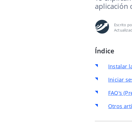
aplicación 
Escrito p
Actualiza
Índice
Instalar 
Iniciar s
FAQ's (Pr
Otros art