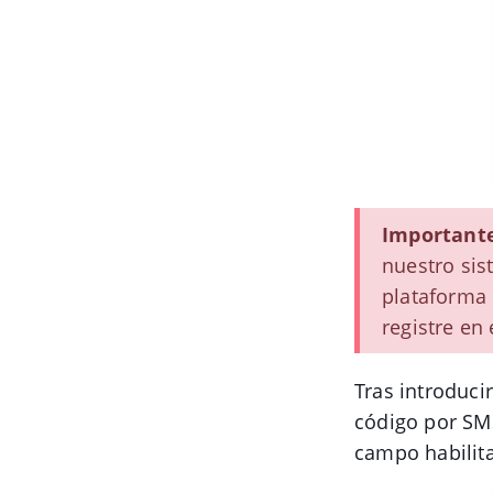
Important
nuestro sis
plataforma 
registre en
Tras introduci
código por SMS
campo habilita