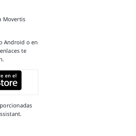
n Movertis
vo Android o en
 enlaces te
n.
roporcionadas
ssistant.