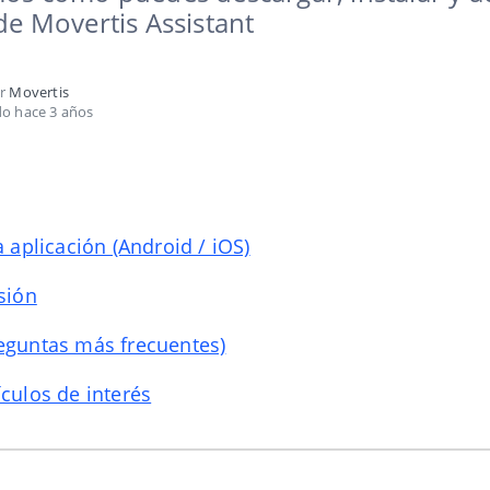
de Movertis Assistant
or
Movertis
do hace 3 años
la aplicación (Android / iOS)
esión
eguntas más frecuentes)
ículos de interés