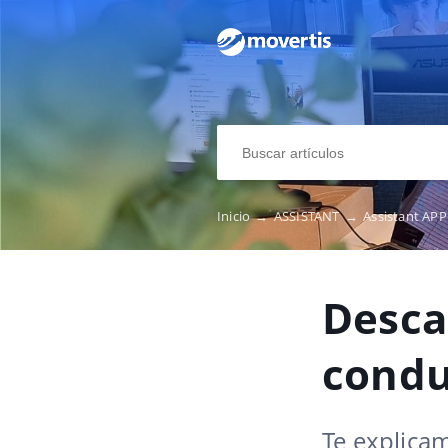
Inicio
→
ASSISTANT
→
Assistant AP
Desca
condu
Te explicam