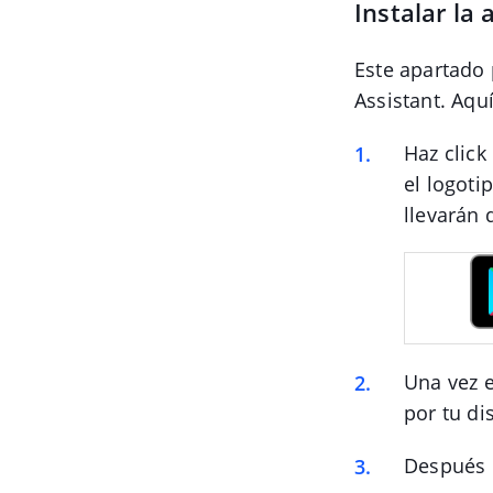
Instalar la 
Este apartado 
Assistant. Aqu
Haz click
el logoti
llevarán 
Una vez e
por tu di
Después d