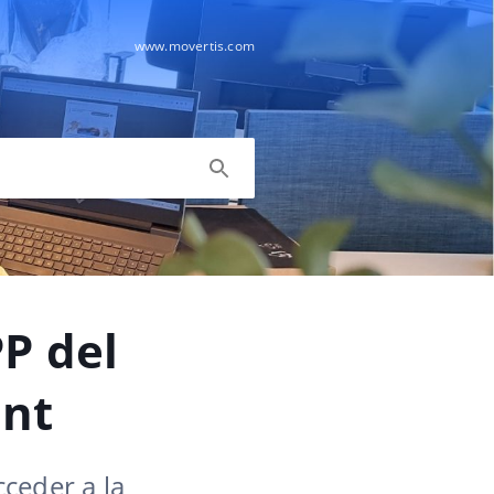
www.movertis.com
PP del
ant
ceder a la