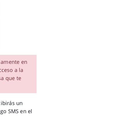
viamente en
cceso a la
sa que te
cibirás un
igo SMS en el