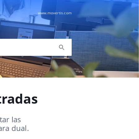
www.movertis.com
tradas
ar las
ara dual.