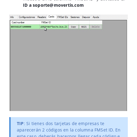
ID a soporte@movertis.com
TIP
: Si tienes dos tarjetas de empresas te
aparecerán 2 códigos en la columna FMSet ID. En
este caso, deberás hacernos llegar cada código e