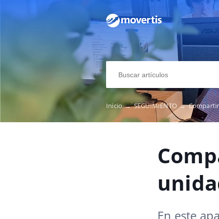
Inicio
→
SEGUIMIENTO
→
Compartir
Compa
unida
En este ap