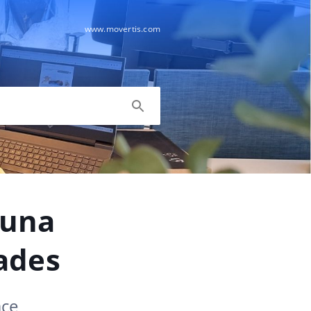
www.movertis.com
 una
ades
ace