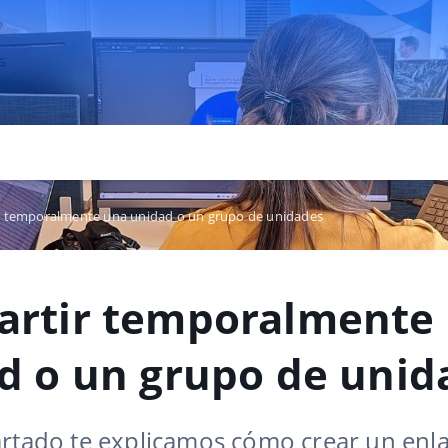
 temporalmente una unidad o un grupo de unidades
rtir temporalmente
d o un grupo de unid
artado te explicamos cómo crear un enl