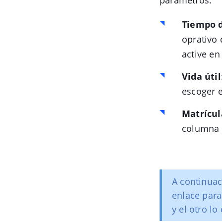
parámetros:
Tiempo d
oprativo 
active en
Vida útil
escoger e
Matrícul
columna 
A continuac
enlace par
y el otro l