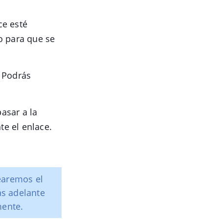
ce esté
o para que se
. Podrás
asar a la
e el enlace.
earemos el
s adelante
mente.