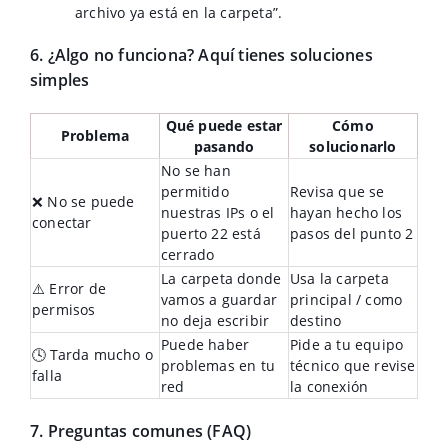
archivo ya está en la carpeta”.
6. ¿Algo no funciona? Aquí tienes soluciones
simples
Qué puede estar
Cómo
Problema
pasando
solucionarlo
No se han
permitido
Revisa que se
❌ No se puede
nuestras IPs o el
hayan hecho los
conectar
puerto 22 está
pasos del punto 2
cerrado
La carpeta donde
Usa la carpeta
⚠️ Error de
vamos a guardar
principal / como
permisos
no deja escribir
destino
Puede haber
Pide a tu equipo
🕓 Tarda mucho o
problemas en tu
técnico que revise
falla
red
la conexión
7. Preguntas comunes (FAQ)